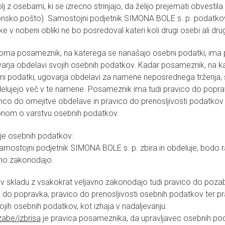
j z osebami, ki se izrecno strinjajo, da želijo prejemati obvestil
ronsko pošto). Samostojni podjetnik SIMONA BOLE s. p. podatk
nke v nobeni obliki ne bo posredoval kateri koli drugi osebi ali dr
oma posameznik, na katerega se nanašajo osebni podatki, ima 
varja obdelavi svojih osebnih podatkov. Kadar posameznik, na k
i podatki, ugovarja obdelavi za namene neposrednega trženja, 
elujejo več v te namene. Posameznik ima tudi pravico do popra
avico do omejitve obdelave in pravico do prenosljivosti podatkov 
onom o varstvu osebnih podatkov.
tje osebnih podatkov:
 samostojni podjetnik SIMONA BOLE s. p. zbira in obdeluje, bodo raz
vno zakonodajo.
v skladu z vsakokrat veljavno zakonodajo tudi pravico do poz
co do popravka, pravico do prenosljivosti osebnih podatkov ter p
jih osebnih podatkov, kot izhaja v nadaljevanju:
abe/izbrisa
je pravica posameznika, da upravljavec osebnih pod