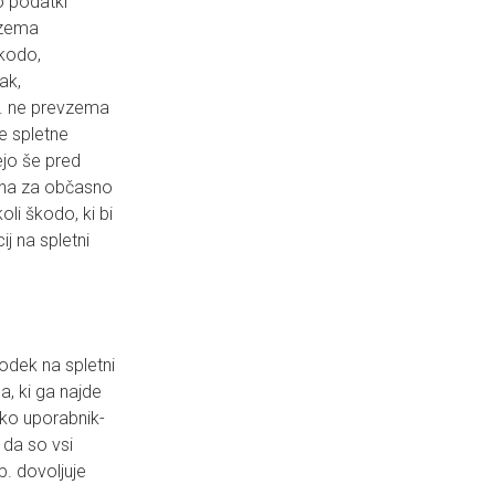
o podatki
vzema
škodo,
ak,
p. ne prevzema
e spletne
ejo še pred
rna za občasno
li škodo, ki bi
j na spletni
odek na spletni
, ki ga najde
, ko uporabnik-
, da so vsi
. dovoljuje