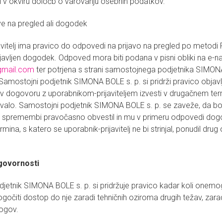
mi v okviru določb o varovanju osebnih podatkov.
e na pregled ali dogodek
avitelj ima pravico do odpovedi na prijavo na pregled po metodi P
avljen dogodek. Odpoved mora biti podana v pisni obliki na e-n
mail.com
ter potrjena s strani samostojnega podjetnika SIMONA
. Samostojni podjetnik SIMONA BOLE s. p. si pridrži pravico obja
 v dogovoru z uporabnikom-prijaviteljem izvesti v drugačnem term
valo. Samostojni podjetnik SIMONA BOLE s. p. se zaveže, da bo
 tej spremembi pravočasno obvestil in mu v primeru odpovedi d
na, s katero se uporabnik-prijavitelj ne bi strinjal, ponudil drug 
dgovornosti
jetnik SIMONA BOLE s. p. si pridržuje pravico kadar koli onemog
ogočiti dostop do nje zaradi tehničnih oziroma drugih težav, zara
logov.