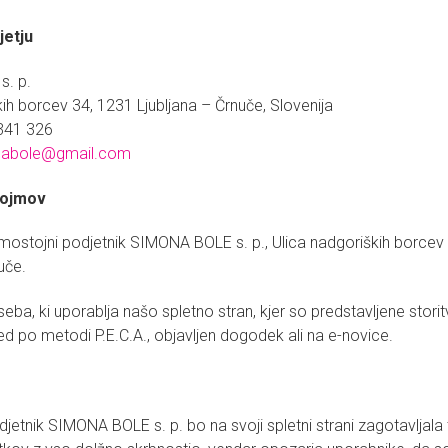
jetju
. p.
ih borcev 34, 1231 Ljubljana – Črnuče, Slovenija
 341 326
nabole@gmail.com
pojmov
mostojni podjetnik SIMONA BOLE s. p., Ulica nadgoriških borcev
uče.
eba, ki uporablja našo spletno stran, kjer so predstavljene storit
led po metodi P.E.C.A., objavljen dogodek ali na e-novice.
jetnik SIMONA BOLE s. p. bo na svoji spletni strani zagotavljala 