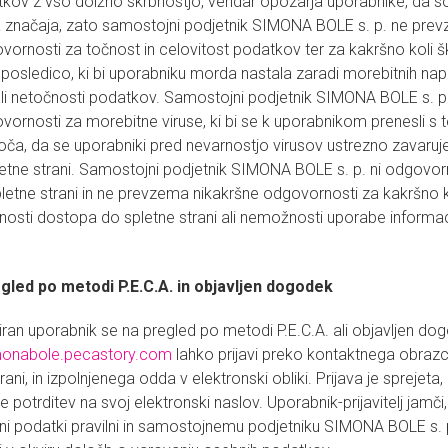
kov z vso dolžno skrbnostjo, vendar opozarja uporabnike, da s
 značaja, zato samostojni podjetnik SIMONA BOLE s. p. ne pre
vornosti za točnost in celovitost podatkov ter za kakršno koli 
i posledico, ki bi uporabniku morda nastala zaradi morebitnih nap
li netočnosti podatkov. Samostojni podjetnik SIMONA BOLE s. 
vornosti za morebitne viruse, ki bi se k uporabnikom prenesli s t
oroča, da se uporabniki pred nevarnostjo virusov ustrezno zavaruj
etne strani. Samostojni podjetnik SIMONA BOLE s. p. ni odgovo
letne strani in ne prevzema nikakršne odgovornosti za kakršno ko
nosti dostopa do spletne strani ali nemožnosti uporabe informaci
egled po metodi P.E.C.A. in objavljen dogodek
iran uporabnik se na pregled po metodi P.E.C.A. ali objavljen dog
onabole.pecastory.com
lahko prijavi preko kontaktnega obrazca
trani, in izpolnjenega odda v elektronski obliki. Prijava je sprejeta
me potrditev na svoj elektronski naslov. Uporabnik-prijavitelj jamči
i podatki pravilni in samostojnemu podjetniku SIMONA BOLE s. p