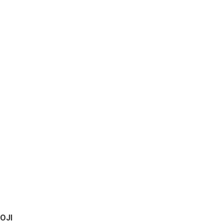
Splošni pogoji
PRVA STRAN
SPLOŠNI POGOJI
OJI