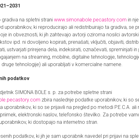
2021–2031
gradiva na spletni strani
www.simonabole.pecastory.com
in nj
d uporabnikov, ki reproducirajo ali redistribuirajo ta gradiva, se p
je in obveznosti, ki jih zahtevajo avtorji oziroma nosilci avtorski
kstov ipd. ni dovoljeno kopirati, prenašati, vključiti, objaviti, distribu
i, ustvarjati prirejena dela, indeksirati, označevati, spreminjati in 
lagajanjem na streaming, mobilne, digitalne tehnologije, tehnologij
 druge tehnologije) ali uporabljati v komercialne namene.
nih podatkov
jetnik SIMONA BOLE s. p. za potrebe spletne strani
le.pecastory.com
zbira naslednje podatke uporabnikov, ki so se p
 uporabnikov, ki so se prijavili na pregled po metodi P.E.C.A. ali 
riimek, elektronski naslov, telefonsko številko. Za potrebe varno
 uporabnikov, ki dostopajo na internetno stran.
enih podatkov, ki jih je sam uporabnik navedel pri prijavi na spletn