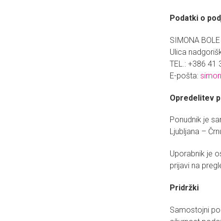
Podatki o pod
SIMONA BOLE s
Ulica nadgorišk
TEL.: +386 41
E-pošta:
simo
Opredelitev 
Ponudnik je sa
Ljubljana – Črn
Uporabnik je os
prijavi na preg
Pridržki
Samostojni pod