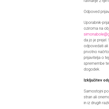
ravnanje z nji
Odpoved prijav
Uporabnik-prij
oziroma na obj
simonabole@g
da jo je prejel
odpovedati ali
prvotno načrto
prijavitelja o
spremembe termi
dogodek.
Izključitev o
Samostojni pod
stran ali onem
in iz drugih raz