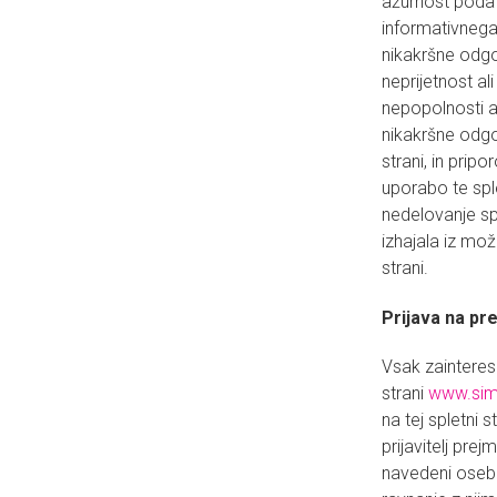
ažurnost podat
informativnega
nikakršne odgo
neprijetnost al
nepopolnosti a
nikakršne odgo
strani, in prip
uporabo te spl
nedelovanje sp
izhajala iz mož
strani.
Prijava na pr
Vsak zainteres
strani
www.sim
na tej spletni s
prijavitelj prej
navedeni osebn