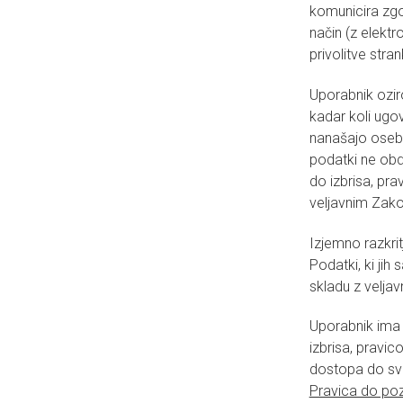
komunicira zgol
način (z elekt
privolitve stra
Uporabnik ozir
kadar koli ugo
nanašajo osebn
podatki ne obd
do izbrisa, pr
veljavnim Zak
Izjemno razkri
Podatki, ki jih
skladu z velja
Uporabnik ima 
izbrisa, pravi
dostopa do svo
Pravica do poz