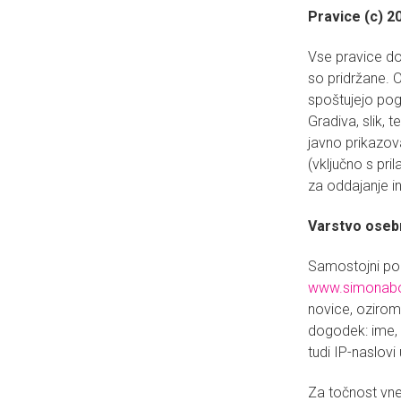
Pravice (c) 
Vse pravice do 
so pridržane. O
spoštujejo pogo
Gradiva, slik, te
javno prikazovat
(vključno s pri
za oddajanje in
Varstvo oseb
Samostojni pod
www.simonabo
novice, oziroma
dogodek: ime, p
tudi IP-naslovi
Za točnost vnes