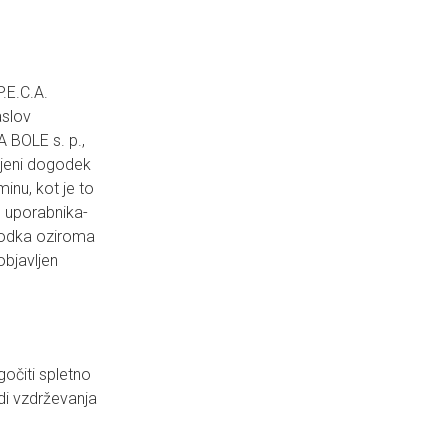
.E.C.A.
aslov
 BOLE s. p.,
vljeni dogodek
inu, kot je to
 uporabnika-
ogodka oziroma
objavljen
očiti spletno
di vzdrževanja