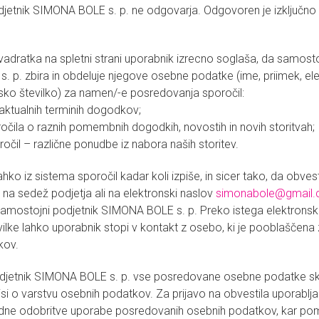
jetnik SIMONA BOLE s. p. ne odgovarja. Odgovoren je izključno
vadratka na spletni strani uporabnik izrecno soglaša, da samosto
 p. zbira in obdeluje njegove osebne podatke (ime, priimek, ele
nsko številko) za namen/-e posredovanja sporočil:
 aktualnih terminih dogodkov;
očila o raznih pomembnih dogodkih, novostih in novih storitvah;
očil – različne ponudbe iz nabora naših storitev.
hko iz sistema sporočil kadar koli izpiše, in sicer tako, da obvest
 na sedež podjetja ali na elektronski naslov
simonabole@gmail
amostojni podjetnik SIMONA BOLE s. p. Preko istega elektronsk
vilke lahko uporabnik stopi v kontakt z osebo, ki je pooblaščena
kov.
djetnik SIMONA BOLE s. p. vse posredovane osebne podatke sk
isi o varstvu osebnih podatkov. Za prijavo na obvestila uporablj
dne odobritve uporabe posredovanih osebnih podatkov, kar pom