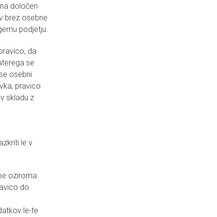
a na določen
ov brez osebne
ugemu podjetju.
pravico, da
aterega se
se osebni
vka, pravico
v skladu z
kriti le v
abe oziroma
ravico do
atkov le-te