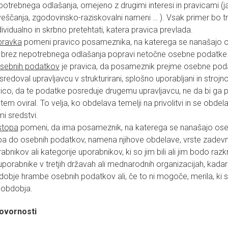
potrebnega odlašanja, omejeno z drugimi interesi in pravicami (ja
eščanja, zgodovinsko-raziskovalni nameni … ). Vsak primer bo t
ividualno in skrbno pretehtati, katera pravica prevlada.
pravka
pomeni pravico posameznika, na katerega se nanašajo o
 brez nepotrebnega odlašanja popravi netočne osebne podatke v
osebnih podatkov
je pravica, da posameznik prejme osebne poda
posredoval upravljavcu v strukturirani, splošno uporabljani in strojno b
vico, da te podatke posreduje drugemu upravljavcu, ne da bi ga p
 tem oviral. To velja, ko obdelava temelji na privolitvi in se obdel
i sredstvi.
stopa
pomeni, da ima posameznik, na katerega se nanašajo oseb
a do osebnih podatkov, namena njihove obdelave, vrste zadevn
bnikov ali kategorije uporabnikov, ki so jim bili ali jim bodo razkr
 uporabnike v tretjih državah ali mednarodnih organizacijah, kada
obje hrambe osebnih podatkov ali, če to ni mogoče, merila, ki s
 obdobja.
ovornosti