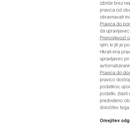
izbriše brez ne
pravica od obv
obravnavati ind
Pravica do po
da upravljavec
Prenosljivost 
njim, ki jih je 
Hkrati ima pra
upravljavec pri
avtomatiziranim
Pravica do do
pravico dostop
podatkov, upora
podatki, zlasti
predvideno obd
določitev tega
Omejitev odg