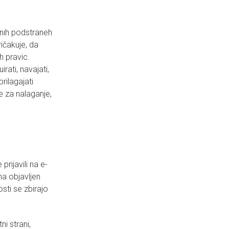
enih podstraneh
ričakuje, da
h pravic.
irati, navajati,
prilagajati
e za nalaganje,
rijavili na e-
na objavljen
sti se zbirajo
i strani,