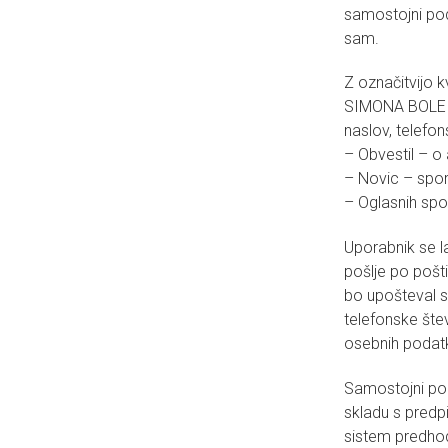
samostojni pod
sam.
Z označitvijo k
SIMONA BOLE s.
naslov, telefo
– Obvestil – o
– Novic – spor
– Oglasnih spor
Uporabnik se la
pošlje po pošti
bo upošteval s
telefonske šte
osebnih podat
Samostojni po
skladu s predp
sistem predho