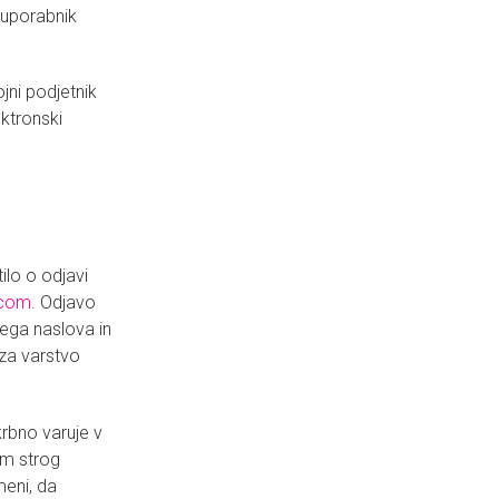
 uporabnik
jni podjetnik
ktronski
ilo o odjavi
.com
. Odjavo
ega naslova in
 za varstvo
rbno varuje v
am strog
eni, da